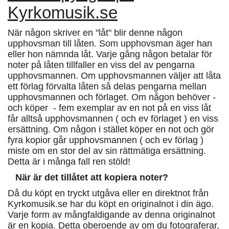
Kyrkomusik.se
När någon skriver en "låt" blir denne någon
upphovsman till låten. Som upphovsman äger han
eller hon nämnda låt. Varje gång någon betalar för
noter på låten tillfaller en viss del av pengarna
upphovsmannen. Om upphovsmannen väljer att låta
ett förlag förvalta låten så delas pengarna mellan
upphovsmannen och förlaget. Om någon behöver -
och köper - fem exemplar av en not på en viss låt
får alltså upphovsmannen ( och ev förlaget ) en viss
ersättning. Om någon i stället köper en not och gör
fyra kopior går upphovsmannen ( och ev förlag )
miste om en stor del av sin rättmätiga ersättning.
Detta är i många fall ren stöld!
När är det tillåtet att kopiera noter?
Då du köpt en tryckt utgåva eller en direktnot från
Kyrkomusik.se har du köpt en originalnot i din ägo.
Varje form av mångfaldigande av denna originalnot
är en kopia. Detta oberoende av om du fotograferar,