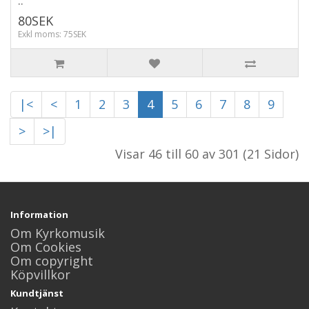
..
80SEK
Exkl moms: 75SEK
|<
<
1
2
3
4
5
6
7
8
9
>
>|
Visar 46 till 60 av 301 (21 Sidor)
Information
Om Kyrkomusik
Om Cookies
Om copyright
Köpvillkor
Kundtjänst