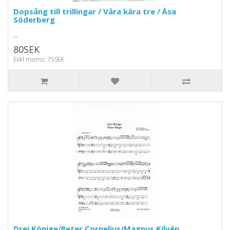
Dopsång till trillingar / Våra kära tre / Åsa
Söderberg
..
80SEK
Exkl moms: 75SEK
Drei Könige/Peter Cornelius/Magnus Kilvén