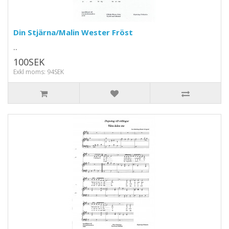
Din Stjärna/Malin Wester Fröst
..
100SEK
Exkl moms: 94SEK