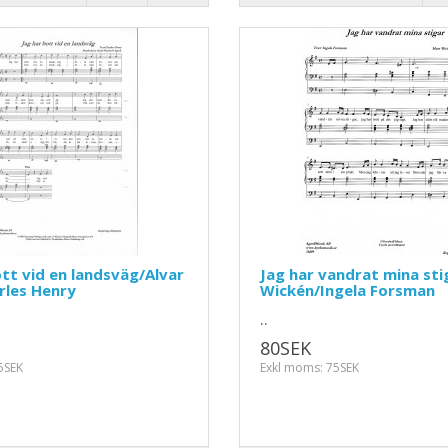
ott vid en landsväg/Alvar
Jag har vandrat mina st
rles Henry
Wickén/Ingela Forsman
..
80SEK
5SEK
Exkl moms: 75SEK