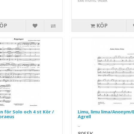
Exkl moms: 94SEK
ÖP
KÖP
 för Solo och 4 st Kör /
Limu, limu lima/Anonym/
oraeus
Agrell
..
80SEK