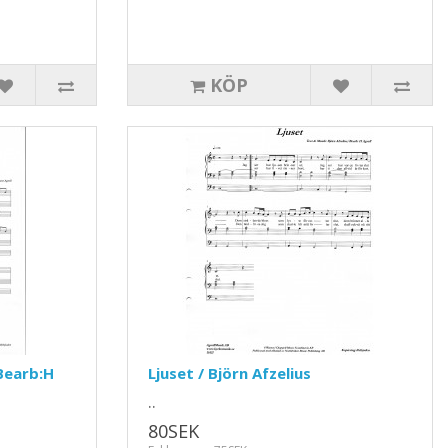
KÖP
Bearb:H
Ljuset / Björn Afzelius
..
80SEK