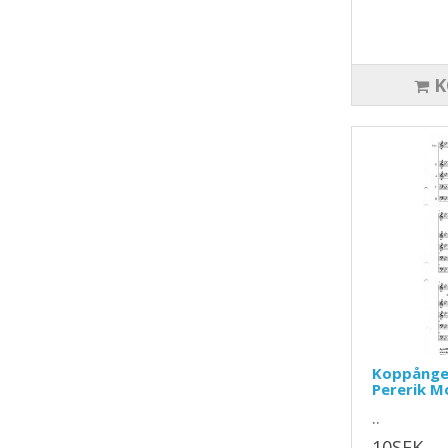
K
Koppången
Pererik M
..
10SEK