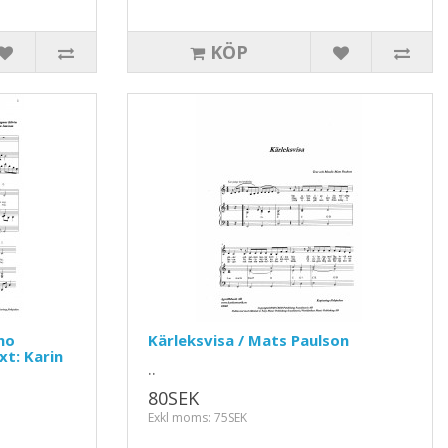
KÖP
no
Kärleksvisa / Mats Paulson
xt: Karin
..
80SEK
Exkl moms: 75SEK