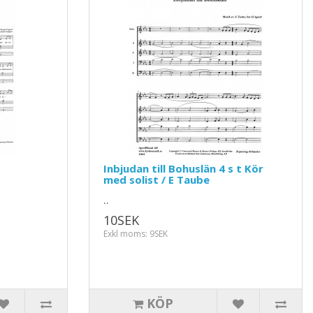
Inbjudan till Bohuslän 4 s t Kör
med solist / E Taube
..
10SEK
Exkl moms: 9SEK
KÖP