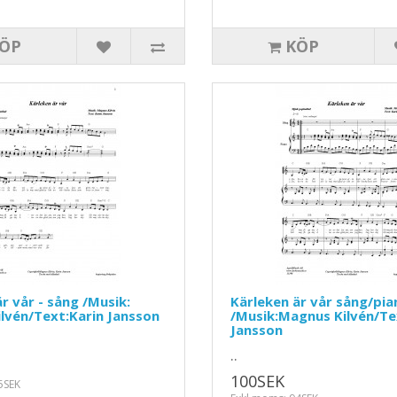
ÖP
KÖP
r vår - sång /Musik:
Kärleken är vår sång/pia
lvén/Text:Karin Jansson
/Musik:Magnus Kilvén/Te
Jansson
..
100SEK
5SEK