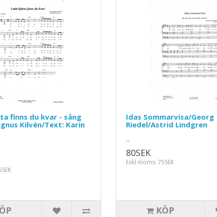
rta finns du kvar - sång
Idas Sommarvisa/Georg
gnus Kilvén/Text: Karin
Riedel/Astrid Lindgren
..
80SEK
Exkl moms: 75SEK
5SEK
ÖP
KÖP