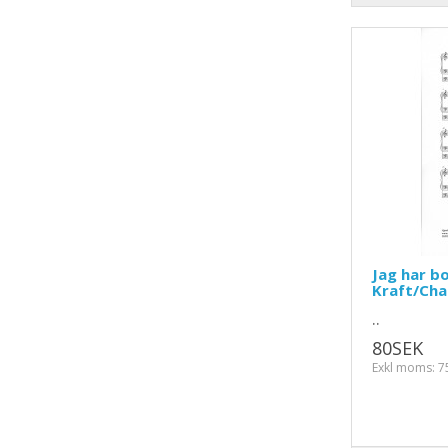
Jag har b
Kraft/Cha
..
80SEK
Exkl moms: 7