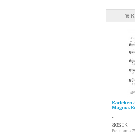
K
Kärleken ä
Magnus Ki
..
80SEK
Exkl moms: 7