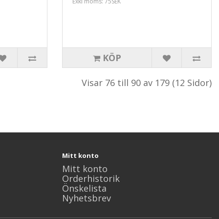
Exkl moms: 75SEK
KÖP
Visar 76 till 90 av 179 (12 Sidor)
Mitt konto
Mitt konto
Orderhistorik
Önskelista
Nyhetsbrev