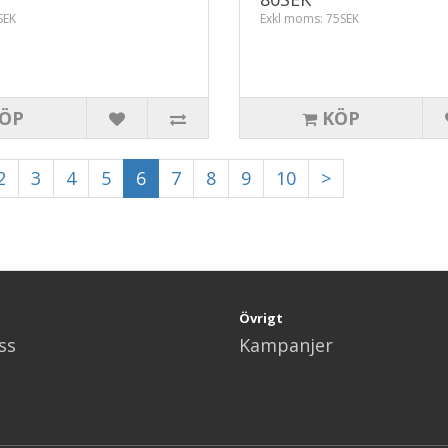
SEK
Exkl moms: 75SEK
ÖP
KÖP
2
3
4
5
6
7
8
9
10
>
Övrigt
ss
Kampanjer