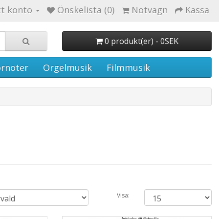
tt konto
Önskelista (0)
Notvagn
Kassa
0 produkt(er) - 0SEK
rnoter
Orgelmusik
Filmmusik
Visa: