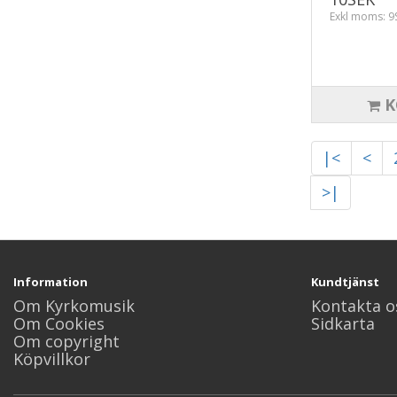
Exkl moms: 9
K
|<
<
>|
Information
Kundtjänst
Om Kyrkomusik
Kontakta o
Om Cookies
Sidkarta
Om copyright
Köpvillkor