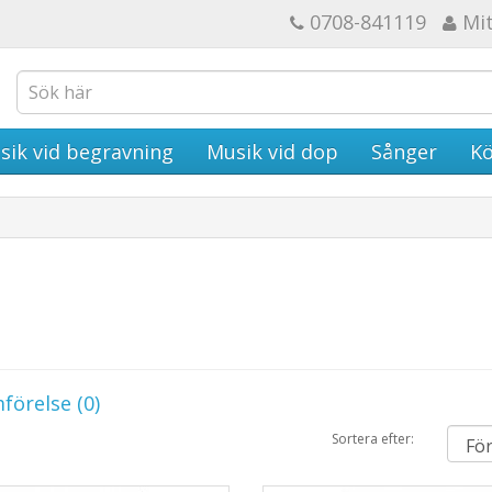
0708-841119
Mi
sik vid begravning
Musik vid dop
Sånger
Kö
förelse (0)
Sortera efter: