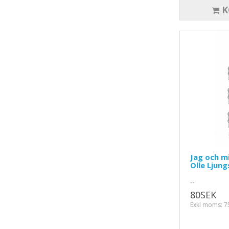
K
Jag och mi
Olle Ljun
..
80SEK
Exkl moms: 7