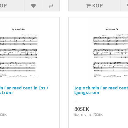
ÖP
KÖP
n Far med text in Ess /
Jag och min Far med text
gström
Ljungström
..
80SEK
5SEK
Exkl moms: 75SEK