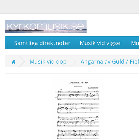
Samtliga direktnoter
Musik vid vigsel
Mu
Musik vid dop
Ängarna av Guld / Fie