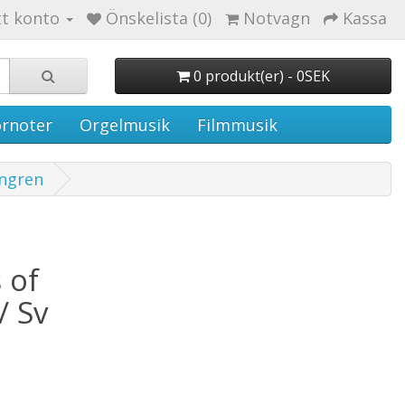
tt konto
Önskelista (0)
Notvagn
Kassa
0 produkt(er) - 0SEK
rnoter
Orgelmusik
Filmmusik
engren
 of
/ Sv