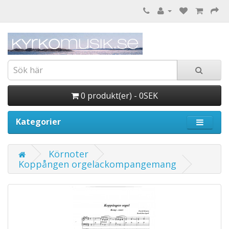
0 produkt(er) - 0SEK
Kategorier
Körnoter
Koppången orgelackompangemang