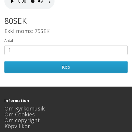
80SEK
Exkl moms: 75SEK
Antal
Köp
Information
Om Kyrkomusik
Om Cookies
Om copyright
Köpvillkor