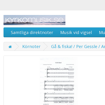
Samtliga direktnoter
Musik vid vigsel
Mu
Körnoter
Gå & fiska! / Per Gessle /