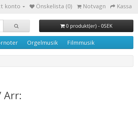
tt konto
Önskelista (0)
Notvagn
Kassa
0 produkt(er) - 0SEK
rnoter
Orgelmusik
Filmmusik
 Arr: