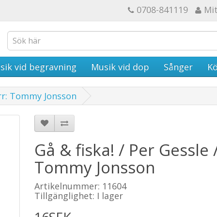
0708-841119
Mi
sik vid begravning
Musik vid dop
Sånger
Kö
 Arr: Tommy Jonsson
Gå & fiska! / Per Gessle /
Tommy Jonsson
Artikelnummer: 11604
Tillgänglighet: I lager