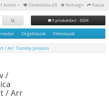
tt konto
Önskelista (0)
Notvagn
Kassa
0 produkt(er) - 0SEK
rnoter
Orgelmusik
Filmmusik
art / Arr Tommy Jonsson
w /
ica
 / Arr