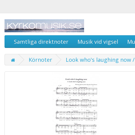
Samtliga direktnoter
Musik vid vigsel
Mu
Körnoter
Look who's laughing now /