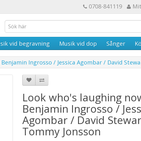
0708-841119
Mi
sik vid begravning
Musik vid dop
Sånger
Kö
 Benjamin Ingrosso / Jessica Agombar / David Stew
Look who's laughing no
Benjamin Ingrosso / Jess
Agombar / David Stewart
Tommy Jonsson