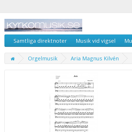
Samtliga direktnoter
Musik vid vigsel
Mu
Orgelmusik
Aria Magnus Kilvén