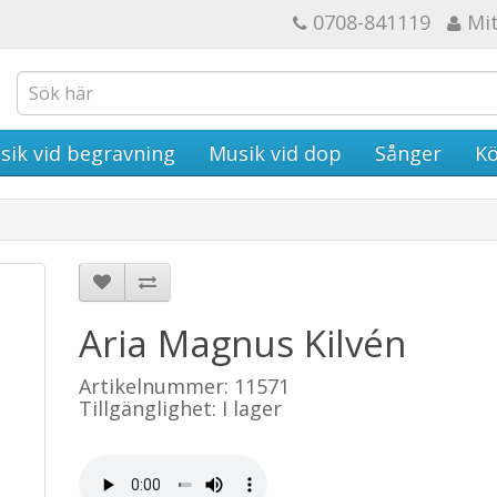
0708-841119
Mi
sik vid begravning
Musik vid dop
Sånger
Kö
Aria Magnus Kilvén
Artikelnummer: 11571
Tillgänglighet: I lager