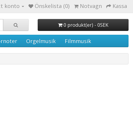
tt konto
Önskelista (0)
Notvagn
Kassa
0 produkt(er) - 0SEK
rnoter
Orgelmusik
Filmmusik