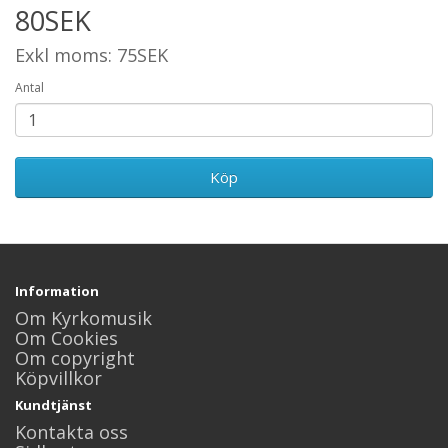
80SEK
Exkl moms: 75SEK
Antal
Köp
Information
Om Kyrkomusik
Om Cookies
Om copyright
Köpvillkor
Kundtjänst
Kontakta oss