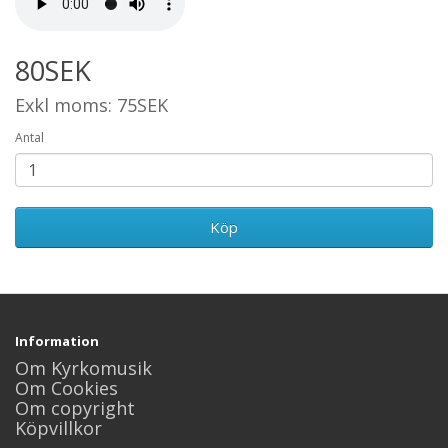
80SEK
Exkl moms: 75SEK
Antal
Köp
Information
Om Kyrkomusik
Om Cookies
Om copyright
Köpvillkor